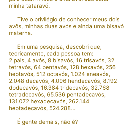
minha tataravó.
Tive o privilégio de conhecer meus dois
avôs, minhas duas avós e ainda uma bisavó
materna.
Em uma pesquisa, descobri que,
teoricamente, cada pessoa tem:
2 pais, 4 avós, 8 bisavós, 16 trisavós, 32
tetravós, 64 pentavós, 128 hexavós, 256
heptavós, 512 octavós, 1.024 eneavós,
2.048 decavós, 4.096 hendecavós, 8.192
dodecavós, 16.384 tridecavós, 32.768
tetradecavós, 65.536 pentadecavós,
131.072 hexadecavós, 262.144
heptadecavós, 524.288...
É gente demais, não é?