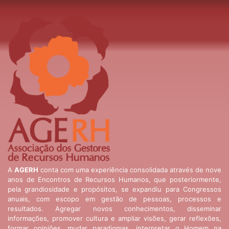
A
AGERH
conta com uma experiência consolidada através de nove
anos de Encontros de Recursos Humanos, que posteriormente,
pela grandiosidade e propósitos, se expandiu para Congressos
anuais, com escopo em gestão de pessoas, processos e
resultados. Agregar novos conhecimentos, disseminar
informações, promover cultura e ampliar visões, gerar reflexões,
formar opiniões, mudar paradigmas, interpretar o Homem na